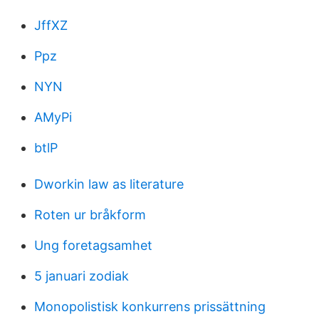
JffXZ
Ppz
NYN
AMyPi
btlP
Dworkin law as literature
Roten ur bråkform
Ung foretagsamhet
5 januari zodiak
Monopolistisk konkurrens prissättning