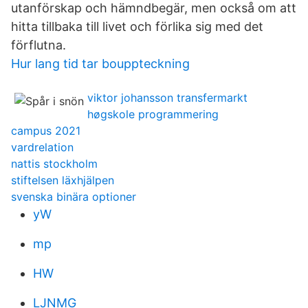
utanförskap och hämndbegär, men också om att
hitta tillbaka till livet och förlika sig med det
förflutna.
Hur lang tid tar bouppteckning
viktor johansson transfermarkt
høgskole programmering
campus 2021
vardrelation
nattis stockholm
stiftelsen läxhjälpen
svenska binära optioner
yW
mp
HW
LJNMG