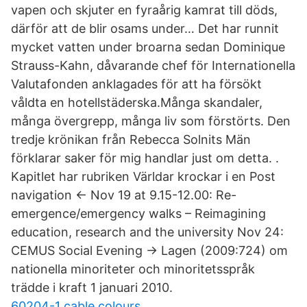
vapen och skjuter en fyraårig kamrat till döds,
därför att de blir osams under… Det har runnit
mycket vatten under broarna sedan Dominique
Strauss-Kahn, dåvarande chef för Internationella
Valutafonden anklagades för att ha försökt
våldta en hotellstäderska.Många skandaler,
många övergrepp, många liv som förstörts. Den
tredje krönikan från Rebecca Solnits Män
förklarar saker för mig handlar just om detta. .
Kapitlet har rubriken Världar krockar i en Post
navigation ← Nov 19 at 9.15-12.00: Re-
emergence/emergency walks – Reimagining
education, research and the university Nov 24:
CEMUS Social Evening → Lagen (2009:724) om
nationella minoriteter och minoritetsspråk
trädde i kraft 1 januari 2010.
60204-1 cable colours