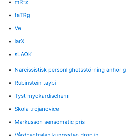
mRfz
faTRg
Ve
larX
sLAOK
Narcissistisk personlighetsstörning anhörig
Rubinstein taybi
Tyst myokardischemi
Skola trojanovice
Markusson sensomatic pris
Vårdcentralen kungssten drop in