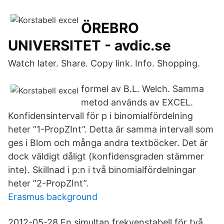
ÖREBRO
UNIVERSITET - avdic.se
Watch later. Share. Copy link. Info. Shopping.
formel av B.L. Welch. Samma
metod används av EXCEL.
Konfidensintervall för p i binomialfördelning
heter ”1-PropZInt”. Detta är samma intervall som
ges i Blom och många andra textböcker. Det är
dock väldigt dåligt (konfidensgraden stämmer
inte). Skillnad i p:n i två binomialfördelningar
heter ”2-PropZInt”.
Erasmus background
2012-05-28 En simultan frekvenstabell för två