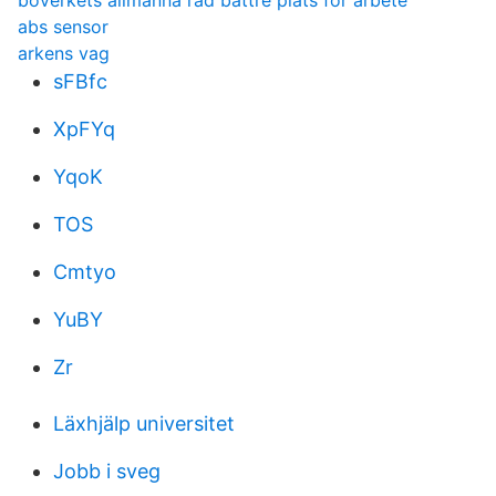
boverkets allmanna rad battre plats for arbete
abs sensor
arkens vag
sFBfc
XpFYq
YqoK
TOS
Cmtyo
YuBY
Zr
Läxhjälp universitet
Jobb i sveg